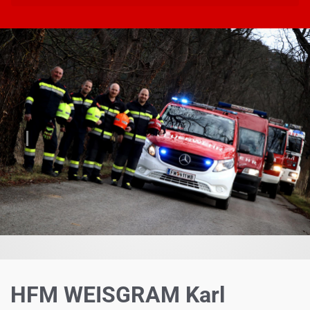
Vorheriger
Näch
HFM WEISGRAM Karl