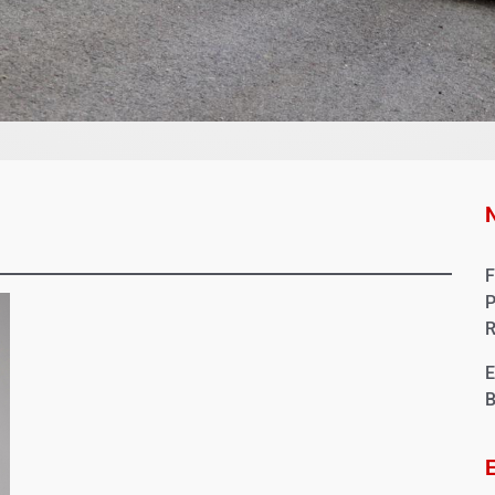
F
P
R
E
B
E