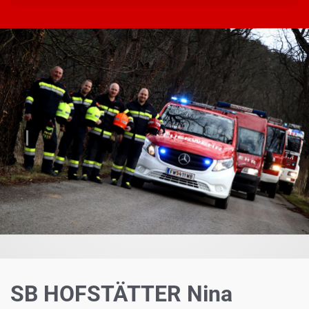
Vorheriger
Näch
SB HOFSTÄTTER Nina